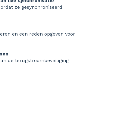
van live synchronisatie
oordat ze gesynchroniseerd
oeren en een reden opgeven voor
onen
van de terugstroombeveiliging