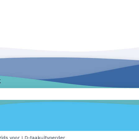
k
zoekveld is leeg.
gids voor LD-taakuitvoerder