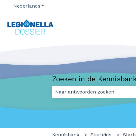
Nederlands
Submenu tonen voor vertalingen
Zoeken in de Kennisban
Er zijn geen suggesties want het 
Kennisbank
Startgids
Start