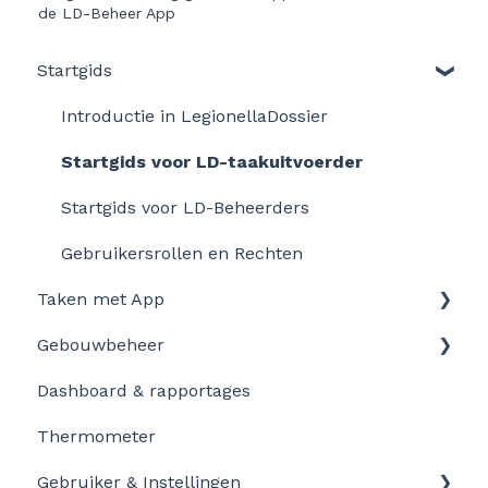
de LD-Beheer App
Startgids
Introductie in LegionellaDossier
Startgids voor LD-taakuitvoerder
Startgids voor LD-Beheerders
Gebruikersrollen en Rechten
Taken met App
Gebouwbeheer
Aan de slag
Dashboard & rapportages
Personaliseer en pas aan
Locatie-instellingen
Thermometer
Taakinstellingen
Taken plannen
Gebruiker & Instellingen​
Problemen