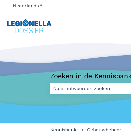
Nederlands
Submenu tonen voor vertalingen
Zoeken in de Kennisban
Er zijn geen suggesties want het 
Kennisbank
Gebouwbeheer