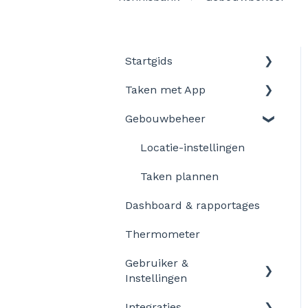
Startgids
Taken met App
Introductie in
LegionellaDossier
Gebouwbeheer
Aan de slag
Startgids voor LD-
Personaliseer en pas
Locatie-instellingen
taakuitvoerder
aan
Taken plannen
Startgids voor LD-
Taakinstellingen
Beheerders
Dashboard & rapportages
Problemen
Gebruikersrollen en
Thermometer
Rechten
Gebruiker &
Instellingen​
Integraties
Mijn account