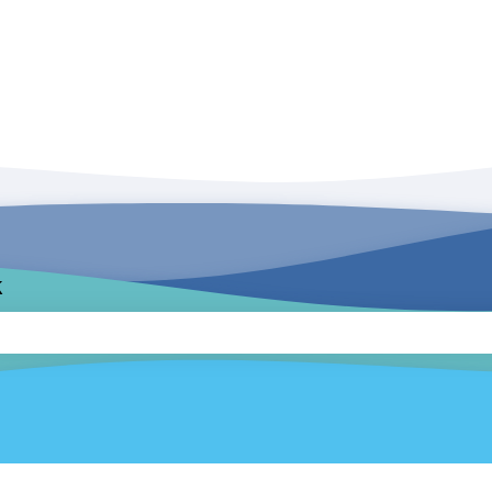
k
zoekveld is leeg.